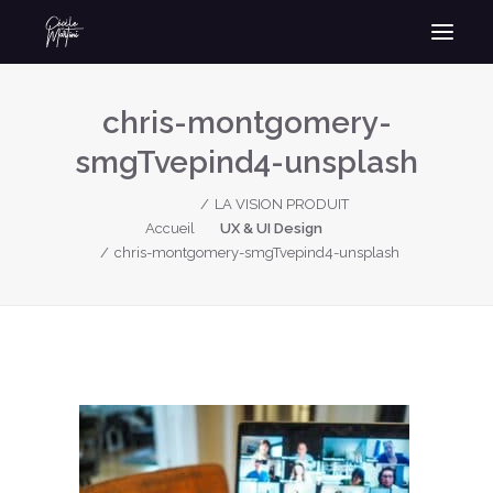
chris-montgomery-
smgTvepind4-unsplash
LA VISION PRODUIT
Accueil
UX & UI Design
chris-montgomery-smgTvepind4-unsplash